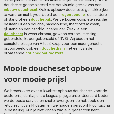
doucheset gecombineerd met het visuele gemak van een
inbouw doucheset
. Ook is opbouw doucheset gemakkelijker
te variëren met bijvoorbeeld een
regendouche
, een andere
glijstang of een
douchebak
. We verkopen complete sets die
bestaan uit een douche, handdouche, thermostaat kraan,
glijstang en een handdouchehouder. Zoek je een
doucheset
in zwart chroom, gewoon chroom, messing
geborsteld, koper geborsteld of RVS? Wij bieden het
complete plaatje van A tot Z.Koop voor een mooi geheel er
bijvoorbeeld ook een
douchedrain
met één van de
bijpassende
douchegoot roosters
.
Mooie doucheset opbouw
voor mooie prijs!
We beschikken over A kwaliteit opbouw douchesets voor de
beste prijs, dankzij onze laagste prijsgarantie. Uiteraard beden
we de beste service en snelle levertijden. Je hebt ook een
retourrecht van 14 dagen en we houden persoonlijk contact na
je bestelling. Kun je niet vinden wat je in gedachten hebt?