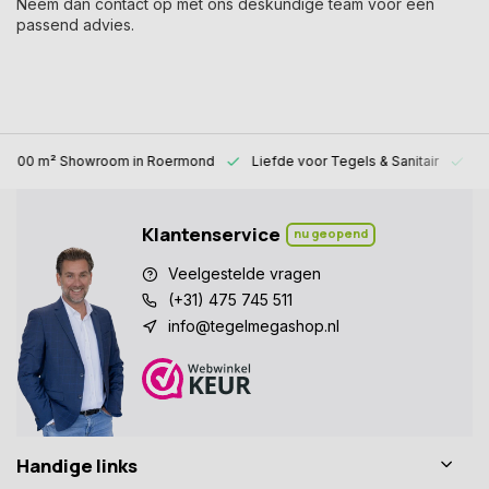
Neem dan contact op met ons deskundige team voor een
passend advies.
1000 m² Showroom
in Roermond
Liefde voor
Tegels & Sanitair
Al
Klantenservice
nu geopend
Veelgestelde vragen
(+31) 475 745 511
info@tegelmegashop.nl
Handige links