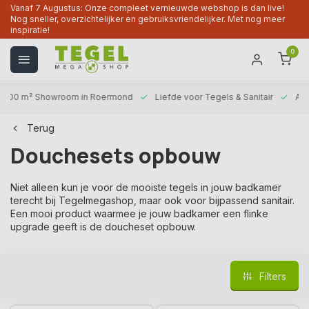
Vanaf 7 Augustus: Onze compleet vernieuwde webshop is dan live!
Nog sneller, overzichtelijker en gebruiksvriendelijker. Met nog meer
inspiratie!
0
1000 m² Showroom
in Roermond
Liefde voor
Tegels & Sanitair
Alt
Terug
Douchesets opbouw
Niet alleen kun je voor de mooiste tegels in jouw badkamer
terecht bij Tegelmegashop, maar ook voor bijpassend sanitair.
Een mooi product waarmee je jouw badkamer een flinke
upgrade geeft is de doucheset opbouw.
Filters