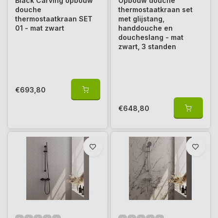
Black Carving opbouw
Opbouw douche
douche
thermostaatkraan set
thermostaatkraan SET
met glijstang,
01 - mat zwart
handdouche en
doucheslang - mat
zwart, 3 standen
€693,80
€648,80