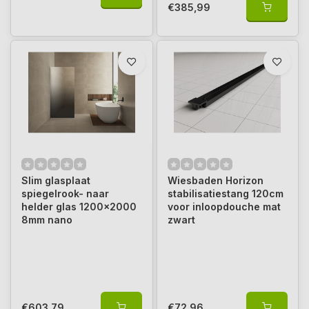
€385,99
Slim glasplaat
Wiesbaden Horizon
spiegelrook- naar
stabilisatiestang 120cm
helder glas 1200x2000
voor inloopdouche mat
8mm nano
zwart
€603,79
€72,96