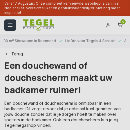
Vanaf 7 Augustus: Onze compleet vernieuwde webshop is dan live!
Nog sneller, overzichtelijker en gebruiksvriendelijker. Met nog meer
inspiratie!
0
1000 m² Showroom
in Roermond
Liefde voor
Tegels & Sanitair
Alt
Terug
Een douchewand of
douchescherm maakt uw
badkamer ruimer!
Een douchewand of douchescherm is onmisbaar in een
badkamer. Dit zorgt ervoor dat je optimaal kunt genieten van
jouw douche zonder dat je je zorgen hoeft te maken over
spetters in de badkamer. Ook een douchescherm kun je bij
Tegelmegashop vinden.