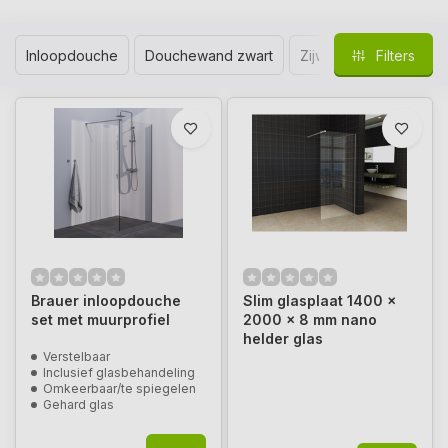
Inloopdouche
Douchewand zwart
Zijwand
Filters
Badwand
Brauer inloopdouche
Slim glasplaat 1400 x
set met muurprofiel
2000 x 8 mm nano
helder glas
Verstelbaar
Inclusief glasbehandeling
Omkeerbaar/te spiegelen
Gehard glas