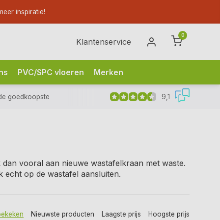
eer inspiratie!
0
Klantenservice
ns
PVC/SPC vloeren
Merken
9,1
de goedkoopste
k dan vooral aan nieuwe wastafelkraan met waste.
 echt op de wastafel aansluiten.
bekeken
Nieuwste producten
Laagste prijs
Hoogste prijs