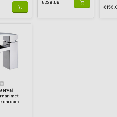
€228,69
€156,
terval
kraan met
te chroom