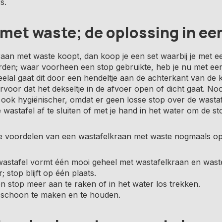
s.
met waste; de oplossing in ee
raan met waste koopt, dan koop je een set waarbij je met ee
den; waar voorheen een stop gebruikte, heb je nu met ee
eelal gaat dit door een hendeltje aan de achterkant van d
ervoor dat het dekseltje in de afvoer open of dicht gaat. Noo
 ook hygiënischer, omdat er geen losse stop over de wastafel
wastafel af te sluiten of met je hand in het water om de sto
e voordelen van een wastafelkraan met waste nogmaals op e
wastafel vormt één mooi geheel met wastafelkraan en wast
 stop blijft op één plaats.
n stop meer aan te raken of in het water los trekken.
 schoon te maken en te houden.