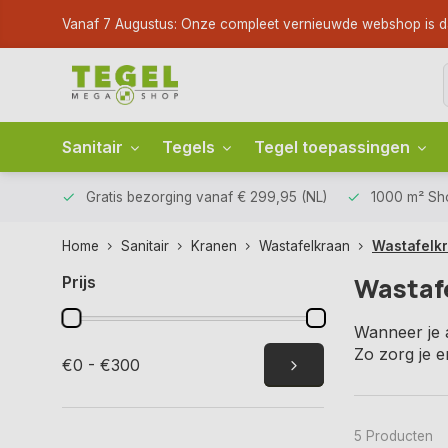
Vanaf 7 Augustus: Onze compleet vernieuwde webshop is dan li
Sanitair
Tegels
Tegel toepassingen
Gratis bezorging
vanaf € 299,95 (NL)
1000 m² S
Home
Sanitair
Kranen
Wastafelkraan
Wastafelkr
Wastaf
Prijs
Wanneer je 
Zo zorg je e
€0 - €300
5 Producten