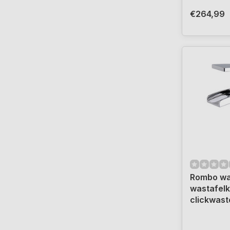
€264,99
Rombo wa
wastafel
clickwas