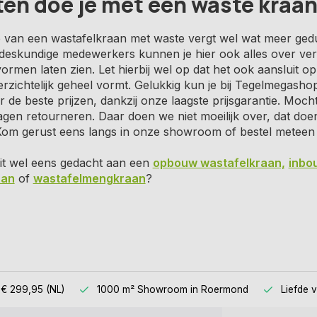
ten doe je met een waste kraa
ie van een wastafelkraan met waste vergt wel wat meer gedul
deskundige medewerkers kunnen je hier ook alles over ver
ormen laten zien. Let hierbij wel op dat het ook aansluit 
erzichtelijk geheel vormt. Gelukkig kun je bij Tegelmegash
or de beste prijzen, dankzij onze laagste prijsgarantie. Mocht
gen retourneren. Daar doen we niet moeilijk over, dat doe
. Kom gerust eens langs in onze showroom of bestel meteen
oit wel eens gedacht aan een
opbouw wastafelkraan,
inbo
aan
of
wastafelmengkraan
?
 € 299,95 (NL)
1000 m² Showroom
in Roermond
Liefde 