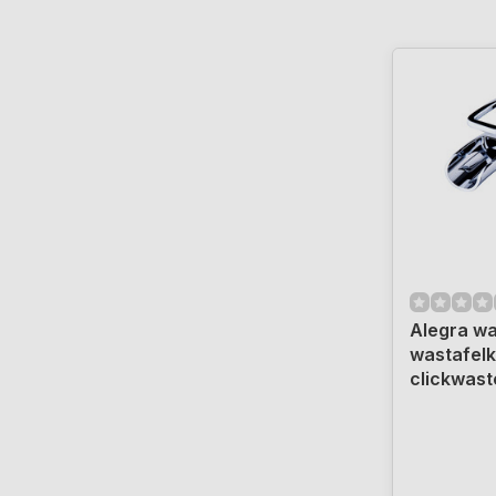
Alegra wa
wastafel
clickwas