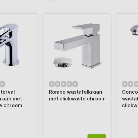
terval
Rombo wastafelkraan
Conco
kraan met
met clickwaste chroom
wasta
te chroom
click