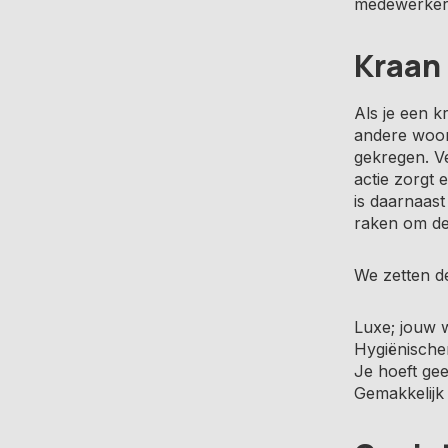
medewerker
Kraan 
Als je een k
andere woor
gekregen. V
actie zorgt 
is daarnaast
raken om de 
We zetten d
Luxe; jouw 
Hygiënischer;
Je hoeft gee
Gemakkelijk