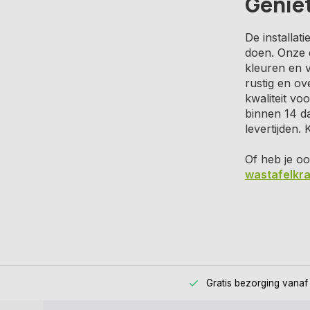
Genie
De installat
doen. Onze 
kleuren en v
rustig en ov
kwaliteit vo
binnen 14 da
levertijden
Of heb je o
wastafelkr
Gratis bezorging
vanaf