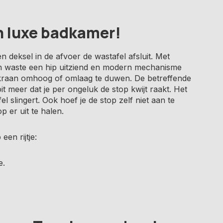
n luxe badkamer!
n deksel in de afvoer de wastafel afsluit. Met
n waste een hip uitziend en modern mechanisme
e kraan omhoog of omlaag te duwen. De betreffende
it meer dat je per ongeluk de stop kwijt raakt. Het
 slingert. Ook hoef je de stop zelf niet aan te
p er uit te halen.
en rijtje:
e.