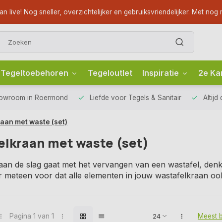
ve! Nog sneller, overzichtelijker en gebruiksvriendelijker. Met nog m
Tegeltoebehoren
Tegeloutlet
Inspiratie
2e Ka
howroom
in Roermond
Liefde voor
Tegels & Sanitair
Altijd
aan met waste (set)
elkraan met waste (set)
aan de slag gaat met het vervangen van een wastafel, den
r meteen voor dat alle elementen in jouw wastafelkraan ook
Pagina 1 van 1
Meest 