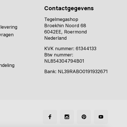
Contactgegevens
Tegelmegashop
Broekhin Noord 68
levering
6042EE, Roermond
vragen
Nederland
KVK nummer: 61344133
Btw nummer:
NL854304794B01
ndeling
Bank: NL39RABO0191932671