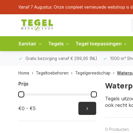
Vanaf 7 Augustus: Onze compleet vernieuwde webshop is dan li
Sanitair
Tegels
Tegel toepassingen
Gratis bezorging
vanaf € 299,95 (NL)
1000 m² S
Home
Tegeltoebehoren
Tegelgereedschap
Waterp
Waterp
Prijs
Tegels uitzo
ook recht k
€0 - €5
0 Producten