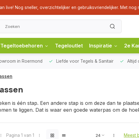
ve! Nog sneller, overzichtelijker en gebruiksvriendelijker. Met nog m
Tegeltoebehoren
Tegeloutlet
Inspiratie
2e Ka
howroom
in Roermond
Liefde voor
Tegels & Sanitair
Altijd
assen
assen
eken is één stap. Een andere stap is om deze dan te plaat
omen te liggen. Dat is waar een goede waterpas om de hoek
Pagina 1 van 1
Meest 