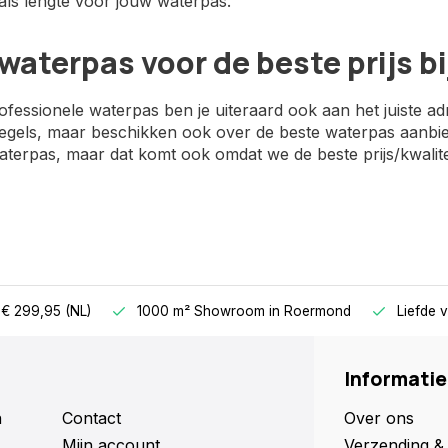
als lengte voor jouw waterpas.
waterpas voor de beste prijs 
fessionele waterpas ben je uiteraard ook aan het juiste a
egels, maar beschikken ook over de beste waterpas aanbiedi
terpas, maar dat komt ook omdat we de beste prijs/kwalite
 € 299,95 (NL)
1000 m² Showroom
in Roermond
Liefde 
Informatie
n
Contact
Over ons
Mijn account
Verzending & 