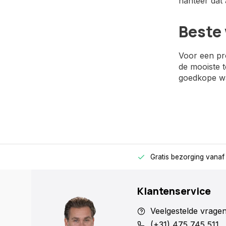
hanteer dat 
Beste 
Voor een pro
de mooiste t
goedkope wa
Gratis bezorging
vanaf
Klantenservice
Veelgestelde vrage
(+31) 475 745 511