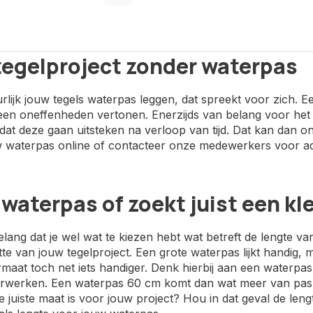
tegelproject zonder waterpas
urlijk jouw tegels waterpas leggen, dat spreekt voor zich. Een
en oneffenheden vertonen. Enerzijds van belang voor het
t deze gaan uitsteken na verloop van tijd. Dat kan dan onn
 waterpas online of contacteer onze medewerkers voor advi
waterpas of zoekt juist een k
elang dat je wel wat te kiezen hebt wat betreft de lengte van
te van jouw tegelproject. Een grote waterpas lijkt handig, 
rmaat toch net iets handiger. Denk hierbij aan een waterp
werken. Een waterpas 60 cm komt dan wat meer van pas bij 
 juiste maat is voor jouw project? Hou in dat geval de len