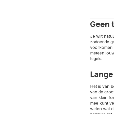
Geen 
Je wilt natu
zodoende ge
voorkomen da
meteen jouw
tegels.
Lange 
Het is van b
van de groot
van klein fo
mee kunt ver
weten wat de