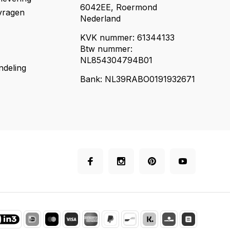
6042EE, Roermond
vragen
Nederland
KVK nummer: 61344133
Btw nummer:
NL854304794B01
ndeling
Bank: NL39RABO0191932671