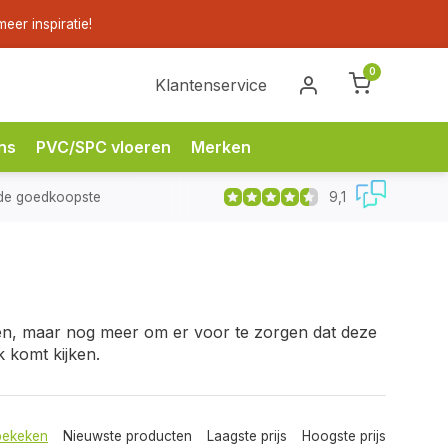
eer inspiratie!
0
Klantenservice
ns
PVC/SPC vloeren
Merken
9,1
de goedkoopste
sen, maar nog meer om er voor te zorgen dat deze
 komt kijken.
bekeken
Nieuwste producten
Laagste prijs
Hoogste prijs