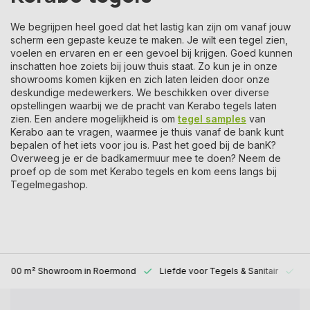
We begrijpen heel goed dat het lastig kan zijn om vanaf jouw
scherm een gepaste keuze te maken. Je wilt een tegel zien,
voelen en ervaren en er een gevoel bij krijgen. Goed kunnen
inschatten hoe zoiets bij jouw thuis staat. Zo kun je in onze
showrooms komen kijken en zich laten leiden door onze
deskundige medewerkers. We beschikken over diverse
opstellingen waarbij we de pracht van Kerabo tegels laten
zien. Een andere mogelijkheid is om
tegel samples
van
Kerabo aan te vragen, waarmee je thuis vanaf de bank kunt
bepalen of het iets voor jou is. Past het goed bij de banK?
Overweeg je er de badkamermuur mee te doen? Neem de
proef op de som met Kerabo tegels en kom eens langs bij
Tegelmegashop.
1000 m² Showroom
in Roermond
Liefde voor
Tegels & Sanitair
Al