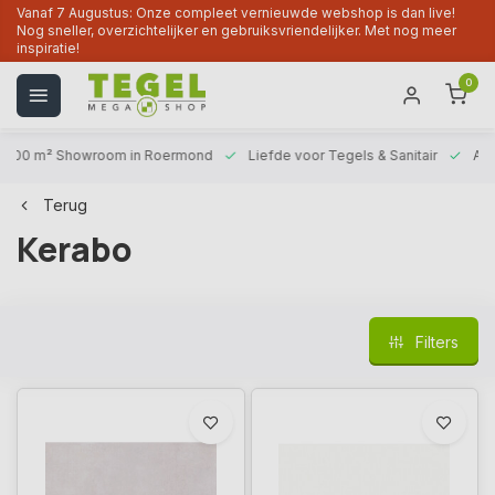
Vanaf 7 Augustus: Onze compleet vernieuwde webshop is dan live!
Nog sneller, overzichtelijker en gebruiksvriendelijker. Met nog meer
inspiratie!
0
1000 m² Showroom
in Roermond
Liefde voor
Tegels & Sanitair
Alt
Terug
Kerabo
Filters