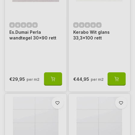
Es.Dumai Perla
Kerabo Wit glans
wandtegel 30x90 rett
33,3x100 rett
€29,95
€44,95
per m2
per m2