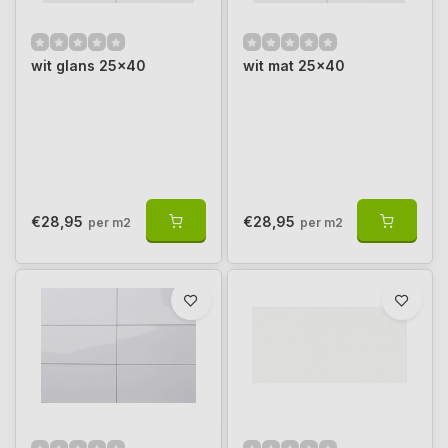
wit glans 25x40
wit mat 25x40
€28,95
€28,95
per m2
per m2