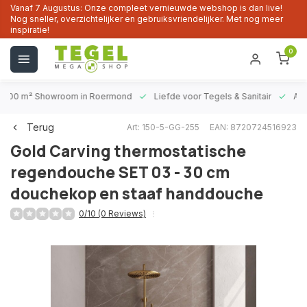
Vanaf 7 Augustus: Onze compleet vernieuwde webshop is dan live!
Nog sneller, overzichtelijker en gebruiksvriendelijker. Met nog meer
inspiratie!
0
1000 m² Showroom
in Roermond
Liefde voor
Tegels & Sanitair
Alt
Terug
Art: 150-5-GG-255
EAN: 8720724516923
Gold Carving thermostatische
regendouche SET 03 - 30 cm
douchekop en staaf handdouche
0/10 (0 Reviews)