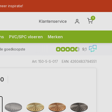
eer inspiratie!
0
Klantenservice
ns
PVC/SPC vloeren
Merken
9,1
de goedkoopste
Art: 150-5-S-017
EAN: 4260483794551
60