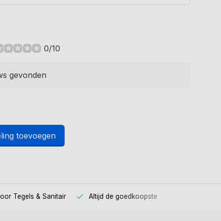
0/10
ws gevonden
ling toevoegen
voor
Tegels & Sanitair
Altijd
de goedkoopste