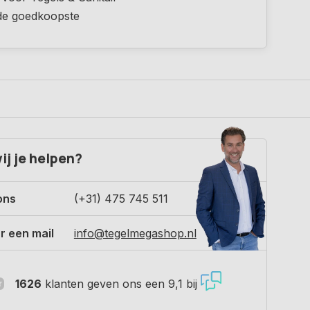
 de goedkoopste
ij je helpen?
ons
(+31) 475 745 511
r een mail
info@tegelmegashop.nl
1626
klanten geven ons een 9,1 bij