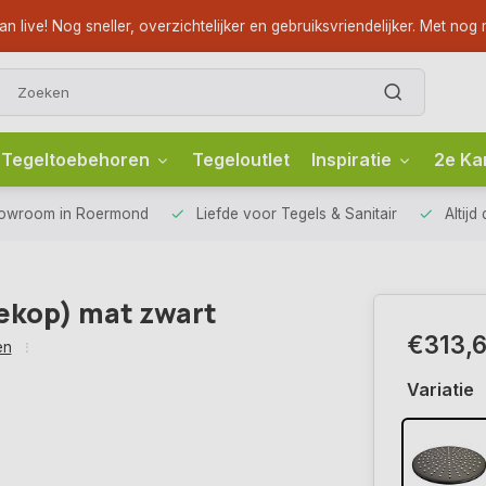
ve! Nog sneller, overzichtelijker en gebruiksvriendelijker. Met nog m
Tegeltoebehoren
Tegeloutlet
Inspiratie
2e Ka
howroom
in Roermond
Liefde voor
Tegels & Sanitair
Altijd
kop) mat zwart
€313,
en
Variatie