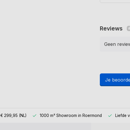
Reviews
Geen revie
Je beoorde
 € 299,95 (NL)
1000 m² Showroom
in Roermond
Liefde 