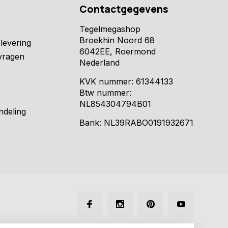
Contactgegevens
Tegelmegashop
Broekhin Noord 68
levering
6042EE, Roermond
vragen
Nederland
KVK nummer: 61344133
Btw nummer:
NL854304794B01
ndeling
Bank: NL39RABO0191932671