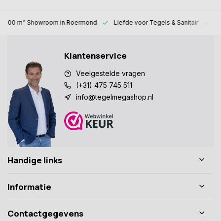
1000 m² Showroom
in Roermond
Liefde voor
Tegels & Sanitair
Al
Klantenservice
Veelgestelde vragen
(+31) 475 745 511
info@tegelmegashop.nl
Handige links
Informatie
Contactgegevens