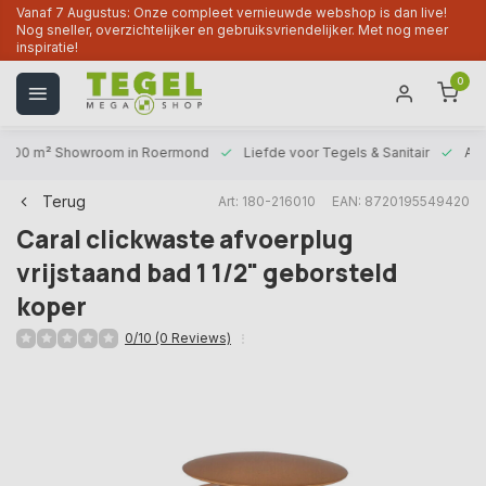
Vanaf 7 Augustus: Onze compleet vernieuwde webshop is dan live!
Nog sneller, overzichtelijker en gebruiksvriendelijker. Met nog meer
inspiratie!
0
1000 m² Showroom
in Roermond
Liefde voor
Tegels & Sanitair
Alt
Terug
Art: 180-216010
EAN: 8720195549420
Caral clickwaste afvoerplug
vrijstaand bad 1 1/2" geborsteld
koper
0/10 (0 Reviews)