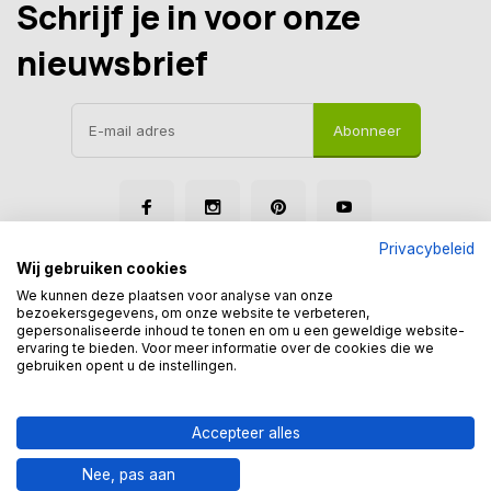
Schrijf je in voor onze
nieuwsbrief
Abonneer
Privacybeleid
Wij gebruiken cookies
We kunnen deze plaatsen voor analyse van onze
bezoekersgegevens, om onze website te verbeteren,
gepersonaliseerde inhoud te tonen en om u een geweldige website-
© Tegelmegashop
ervaring te bieden. Voor meer informatie over de cookies die we
Disclaimer
Privacy Policy
Sitemap
gebruiken opent u de instellingen.
Accepteer alles
Nee, pas aan
Toevoegen aan winkelwagen