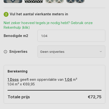
Vul het aantal vierkante meters in
2
Niet zeker hoeveel tegels je nodig hebt? Gebruik onze
Rekenhulp (klik)
Benodigde m2
Snijverlies
Berekening
1 Doos
geeft een oppervlakte van
1.04
m²
1.04
m² x
€69,95
Totale prijs
€72,75