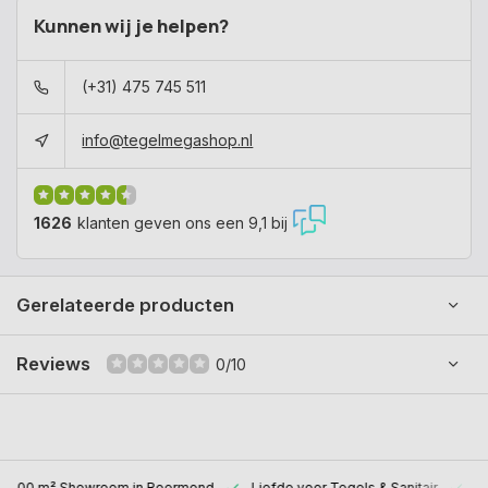
Kunnen wij je helpen?
(+31) 475 745 511
info@tegelmegashop.nl
1626
klanten geven ons een 9,1 bij
Gerelateerde producten
Reviews
0/10
1000 m² Showroom
in Roermond
Liefde voor
Tegels & Sanitair
Al