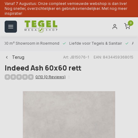
Vanaf 7 Augustus: Onze compleet vernieuwde webshop is dan live!
Nog sneller, overzichtelijker en gebruiksvriendelijker. Met nog meer
inspiratie!
0
1000 m² Showroom
in Roermond
Liefde voor
Tegels & Sanitair
Alt
Terug
Art: JB15076-1
EAN: 8434459368015
Indeed Ash 60x60 rett
0/10 (0 Reviews)