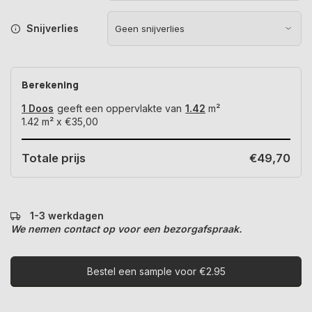
Snijverlies
Berekening
1 Doos
geeft een oppervlakte van
1.42
m²
1.42
m² x
€35,00
Totale prijs
€49,70
1-3 werkdagen
We nemen contact op voor een bezorgafspraak.
Bestel een sample voor €2.95