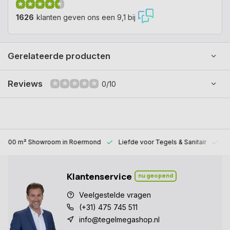
1626
klanten geven ons een 9,1 bij
Gerelateerde producten
Reviews
0/10
1000 m² Showroom
in Roermond
Liefde voor
Tegels & Sanitair
Al
Klantenservice
nu geopend
Veelgestelde vragen
(+31) 475 745 511
info@tegelmegashop.nl