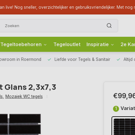
ve! Nog sneller, overzichtelijker en gebruiksvriendelijker. Met nog m
Tegeltoebehoren
Tegeloutlet
Inspiratie
2e Ka
howroom
in Roermond
Liefde voor
Tegels & Sanitair
Altijd
t Glans 2,3x7,3
€99,9
ls
,
Mozaiek WC tegels
Variat
1