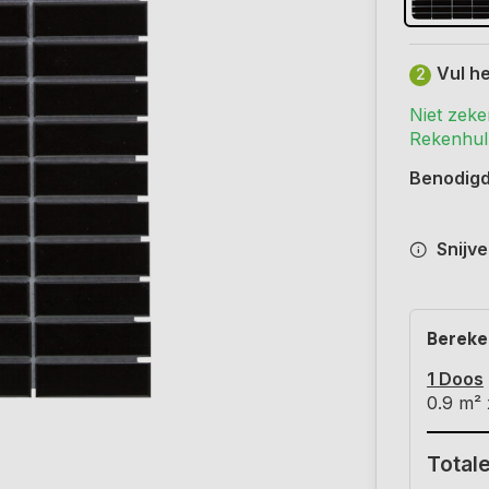
Vul he
2
Niet zeke
Rekenhulp
Benodig
Snijve
Bereke
1 Doos
0.9
m²
Totale