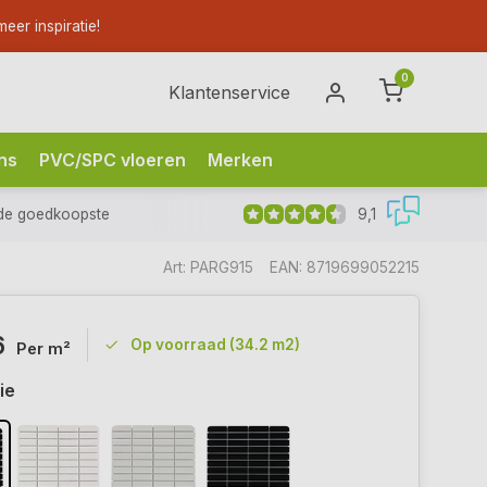
eer inspiratie!
0
Klantenservice
ns
PVC/SPC vloeren
Merken
9,1
de goedkoopste
Art: PARG915
EAN: 8719699052215
6
Op voorraad (34.2 m2)
Per m²
ie