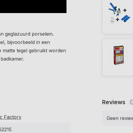
n geglazuurd porselein.
l, bijvoorbeeld in een
e matte tegel gebruikt worden
e badkamer.
Reviews
c Factory
Geen revie
52215