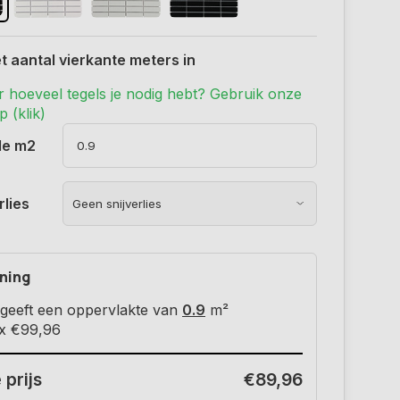
t aantal vierkante meters in
r hoeveel tegels je nodig hebt? Gebruik onze
 (klik)
de m2
rlies
ning
geeft een oppervlakte van
0.9
m²
 x
€99,96
 prijs
€89,96