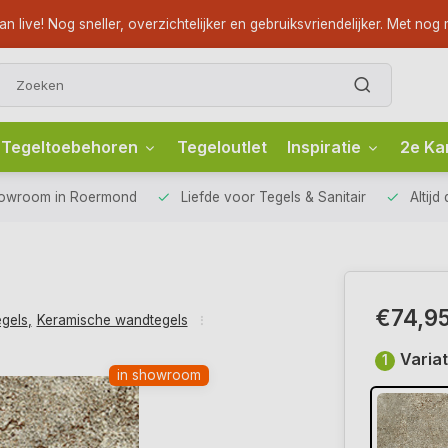
ve! Nog sneller, overzichtelijker en gebruiksvriendelijker. Met nog m
Tegeltoebehoren
Tegeloutlet
Inspiratie
2e Ka
howroom
in Roermond
Liefde voor
Tegels & Sanitair
Altijd
€74,9
egels
,
Keramische wandtegels
Variat
1
in showroom