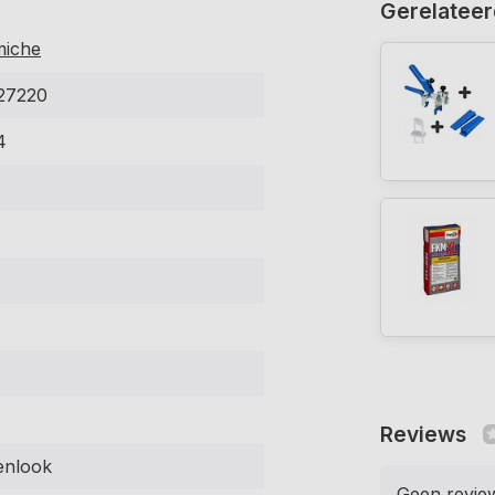
Gerelateer
miche
27220
4
Reviews
enlook
Geen revie