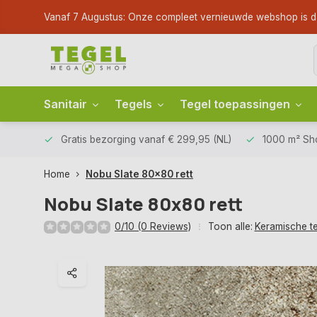
Vanaf 7 Augustus: Onze compleet vernieuwde webshop is dan li
Sanitair
Tegels
Tegel toepassingen
Gratis bezorging
vanaf € 299,95 (NL)
1000 m² S
Home
Nobu Slate 80x80 rett
Nobu Slate 80x80 rett
0/10 (0 Reviews)
Toon alle:
Keramische t