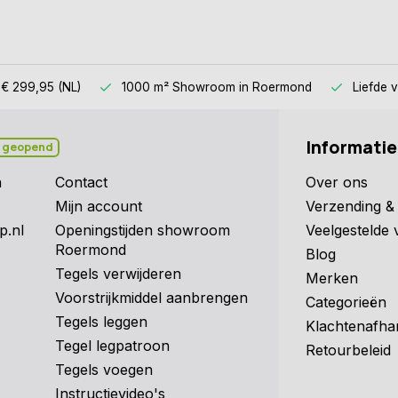
 € 299,95 (NL)
1000 m² Showroom
in Roermond
Liefde 
Informatie
 geopend
n
Contact
Over ons
Mijn account
Verzending & 
p.nl
Openingstijden showroom
Veelgestelde 
Roermond
Blog
Tegels verwijderen
Merken
Voorstrijkmiddel aanbrengen
Categorieën
Tegels leggen
Klachtenafha
Tegel legpatroon
Retourbeleid
Tegels voegen
Instructievideo's