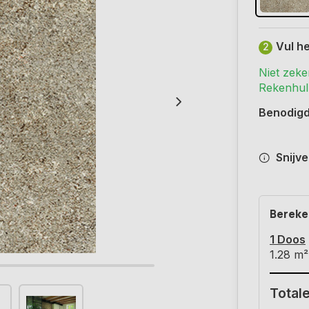
Vul he
2
Niet zeke
Rekenhulp
Benodig
Snijve
Bereke
1 Doos
1.28
m²
Totale