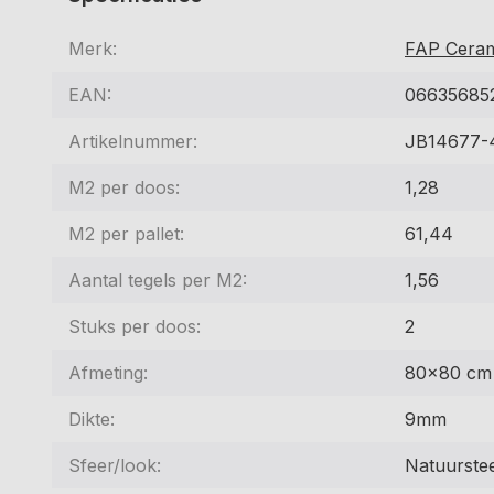
Merk:
FAP Cera
EAN:
06635685
Artikelnummer:
JB14677-
M2 per doos:
1,28
M2 per pallet:
61,44
Aantal tegels per M2:
1,56
Stuks per doos:
2
Afmeting:
80x80 cm
Dikte:
9mm
Sfeer/look:
Natuurste