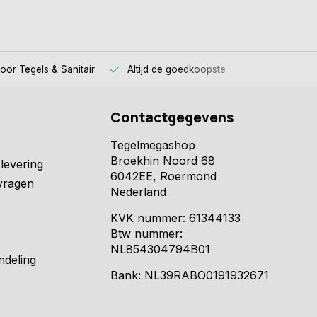
voor
Tegels & Sanitair
Altijd
de goedkoopste
Contactgegevens
Tegelmegashop
Broekhin Noord 68
levering
6042EE, Roermond
vragen
Nederland
KVK nummer: 61344133
Btw nummer:
NL854304794B01
ndeling
Bank: NL39RABO0191932671