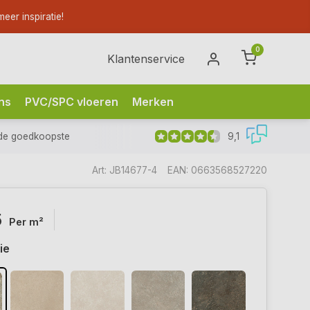
eer inspiratie!
0
Klantenservice
ns
PVC/SPC vloeren
Merken
9,1
de goedkoopste
Art: JB14677-4
EAN: 0663568527220
5
Per m²
ie