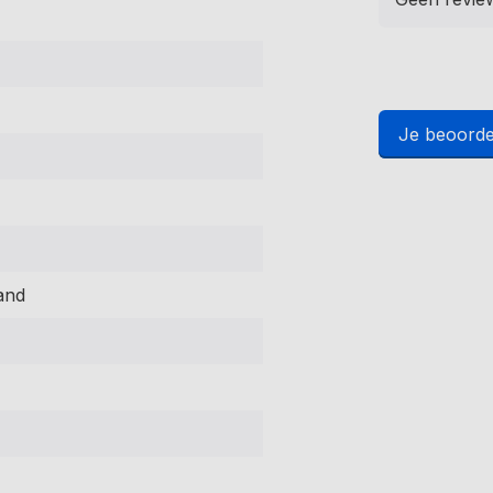
Je beoorde
and