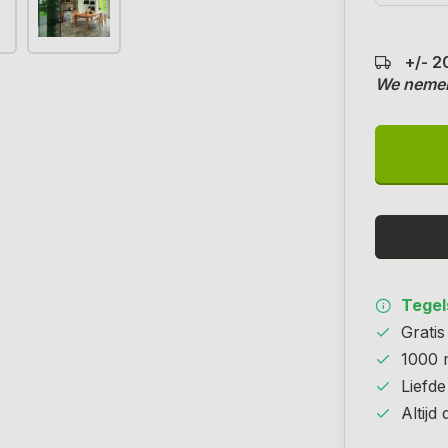
+/- 2
We nemen
Tegels
Grati
1000 
Liefde
Altijd