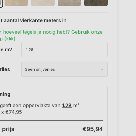
t aantal vierkante meters in
r hoeveel tegels je nodig hebt? Gebruik onze
 (klik)
de m2
rlies
ning
geeft een oppervlakte van
1.28
m²
 x
€74,95
 prijs
€95,94