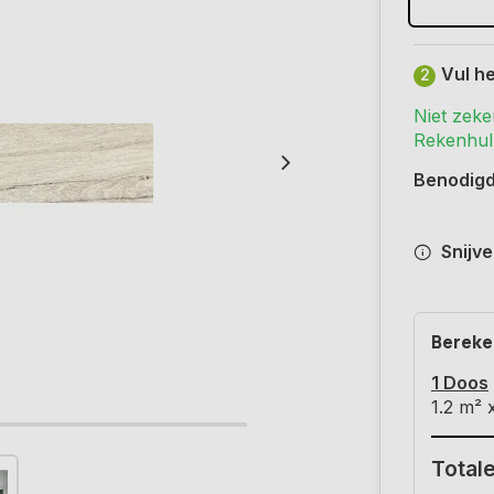
Vul he
2
Niet zeke
Rekenhulp
Benodig
Snijve
Bereke
1 Doos
1.2
m² 
Totale