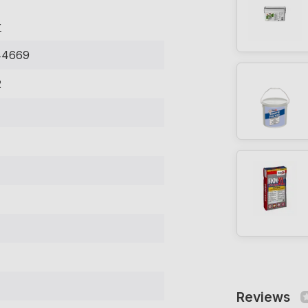
r
44669
2
Reviews