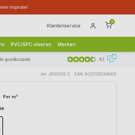
eer inspiratie!
0
Klantenservice
ns
PVC/SPC vloeren
Merken
9,1
de goedkoopste
Art: JB10006-2
EAN: 8020138144669
Per m²
ie