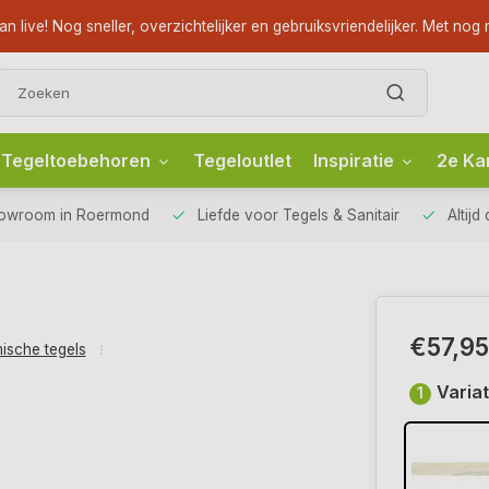
ve! Nog sneller, overzichtelijker en gebruiksvriendelijker. Met nog m
Tegeltoebehoren
Tegeloutlet
Inspiratie
2e Ka
howroom
in Roermond
Liefde voor
Tegels & Sanitair
Altijd
€57,95
ische tegels
Variat
1