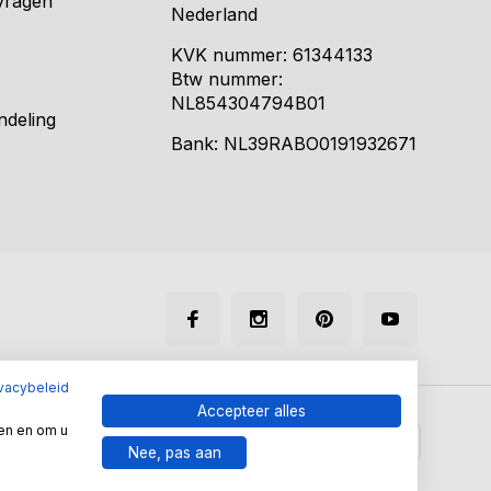
vragen
Nederland
KVK nummer: 61344133
Btw nummer:
NL854304794B01
ndeling
Bank: NL39RABO0191932671
ivacybeleid
Accepteer alles
en en om u
Nee, pas aan