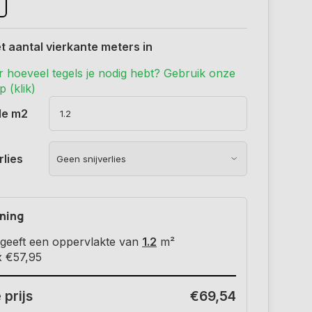
t aantal vierkante meters in
r hoeveel tegels je nodig hebt? Gebruik onze
 (klik)
de m2
rlies
ning
geeft een oppervlakte van
1.2
m²
x
€57,95
 prijs
€69,54