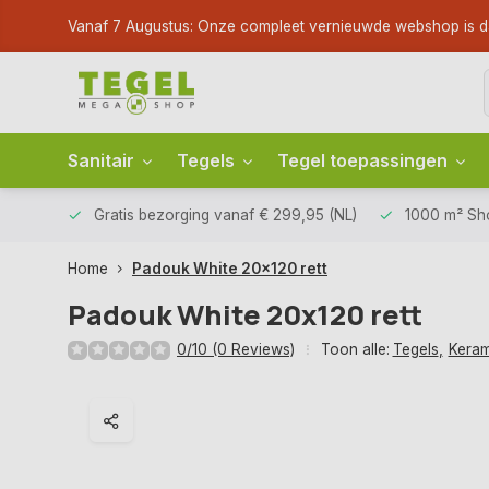
Vanaf 7 Augustus: Onze compleet vernieuwde webshop is dan li
Sanitair
Tegels
Tegel toepassingen
Gratis bezorging
vanaf € 299,95 (NL)
1000 m² S
Home
Padouk White 20x120 rett
Padouk White 20x120 rett
0/10 (0 Reviews)
Toon alle:
Tegels
,
Keram