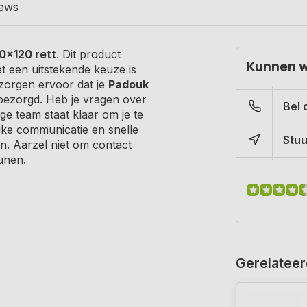
iews
0x120 rett
. Dit product
Kunnen w
et een uitstekende keuze is
 zorgen ervoor dat je
Padouk
t bezorgd. Heb je vragen over
Bel 
ge team staat klaar om je te
lijke communicatie en snelle
Stuu
en. Aarzel niet om contact
unen.
Gerelateer