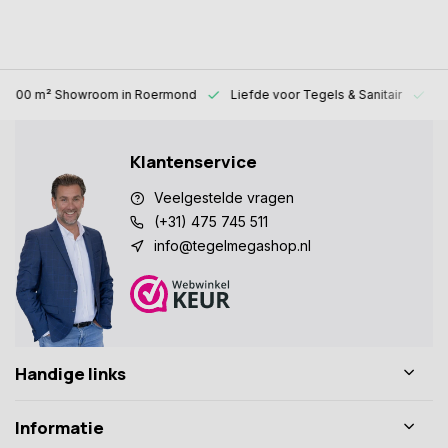
1000 m² Showroom
in Roermond
Liefde voor
Tegels & Sanitair
Al
Klantenservice
Veelgestelde vragen
(+31) 475 745 511
info@tegelmegashop.nl
Handige links
Informatie