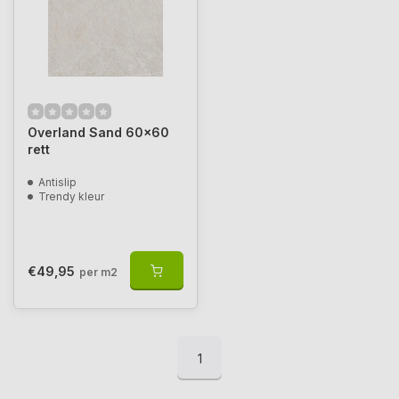
Overland Sand 60x60
rett
Antislip
Trendy kleur
€49,95
per m2
1