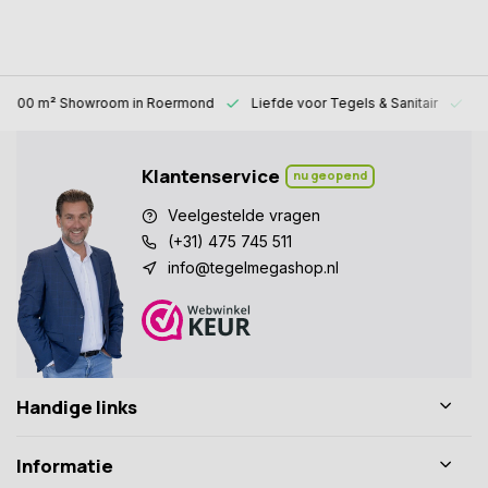
1000 m² Showroom
in Roermond
Liefde voor
Tegels & Sanitair
Al
Klantenservice
nu geopend
Veelgestelde vragen
(+31) 475 745 511
info@tegelmegashop.nl
Handige links
Informatie