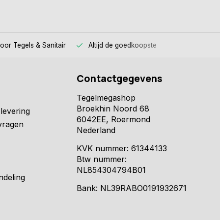
voor
Tegels & Sanitair
Altijd
de goedkoopste
Contactgegevens
Tegelmegashop
Broekhin Noord 68
levering
6042EE, Roermond
vragen
Nederland
KVK nummer: 61344133
Btw nummer:
NL854304794B01
ndeling
Bank: NL39RABO0191932671