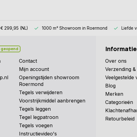
 € 299,95 (NL)
1000 m² Showroom
in Roermond
Liefde 
Informatie
 geopend
n
Contact
Over ons
Mijn account
Verzending & 
p.nl
Openingstijden showroom
Veelgestelde 
Roermond
Blog
Tegels verwijderen
Merken
Voorstrijkmiddel aanbrengen
Categorieën
Tegels leggen
Klachtenafha
Tegel legpatroon
Retourbeleid
Tegels voegen
Instructievideo's