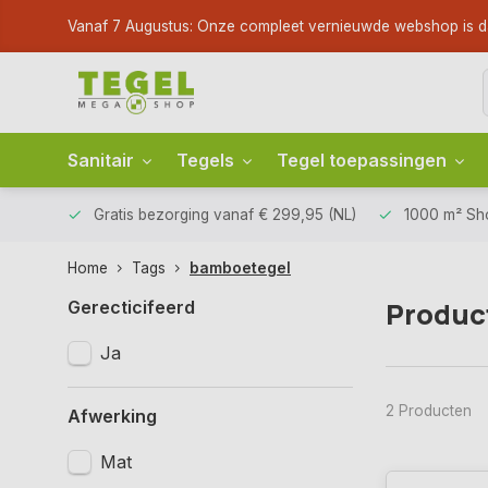
Vanaf 7 Augustus: Onze compleet vernieuwde webshop is dan li
Sanitair
Tegels
Tegel toepassingen
Gratis bezorging
vanaf € 299,95 (NL)
1000 m² S
Home
Tags
bamboetegel
Produc
Gerecticifeerd
Ja
2 Producten
Afwerking
Mat