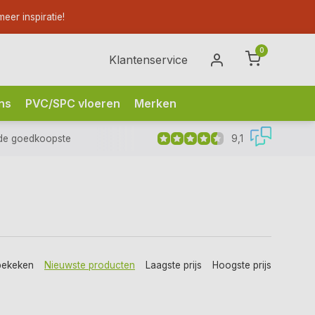
eer inspiratie!
0
Klantenservice
ns
PVC/SPC vloeren
Merken
9,1
de goedkoopste
bekeken
Nieuwste producten
Laagste prijs
Hoogste prijs