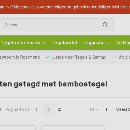
ve! Nog sneller, overzichtelijker en gebruiksvriendelijker. Met nog m
Tegeltoebehoren
Tegeloutlet
Inspiratie
2e Ka
howroom
in Roermond
Liefde voor
Tegels & Sanitair
Altijd
ten getagd met bamboetegel
Pagina 1 van 1
Meest 