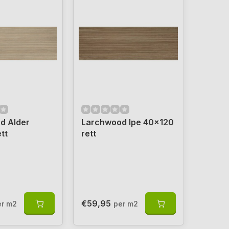
d Alder
Larchwood Ipe 40x120
tt
rett
€59,95
er m2
per m2