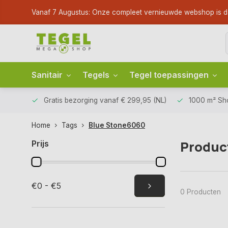
Vanaf 7 Augustus: Onze compleet vernieuwde webshop is dan li
Sanitair
Tegels
Tegel toepassingen
Gratis bezorging
vanaf € 299,95 (NL)
1000 m² S
Home
Tags
Blue Stone6060
Produc
Prijs
€0 - €5
0 Producten