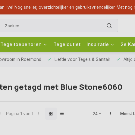
ve! Nog sneller, overzichtelijker en gebruiksvriendelijker. Met nog m
Tegeltoebehoren
Tegeloutlet
Inspiratie
2e Ka
howroom
in Roermond
Liefde voor
Tegels & Sanitair
Altijd
ten getagd met Blue Stone6060
Pagina 1 van 1
Meest 