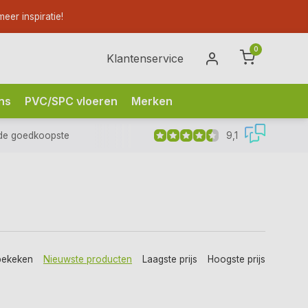
eer inspiratie!
0
Klantenservice
ns
PVC/SPC vloeren
Merken
9,1
de goedkoopste
bekeken
Nieuwste producten
Laagste prijs
Hoogste prijs