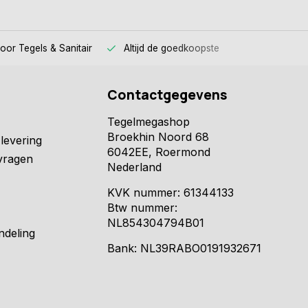
voor
Tegels & Sanitair
Altijd
de goedkoopste
Contactgegevens
Tegelmegashop
Broekhin Noord 68
levering
6042EE, Roermond
vragen
Nederland
KVK nummer: 61344133
Btw nummer:
NL854304794B01
ndeling
Bank: NL39RABO0191932671