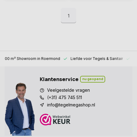
1
1000 m² Showroom
in Roermond
Liefde voor
Tegels & Sanitair
Al
Klantenservice
nu geopend
Veelgestelde vragen
(+31) 475 745 511
info@tegelmegashop.nl