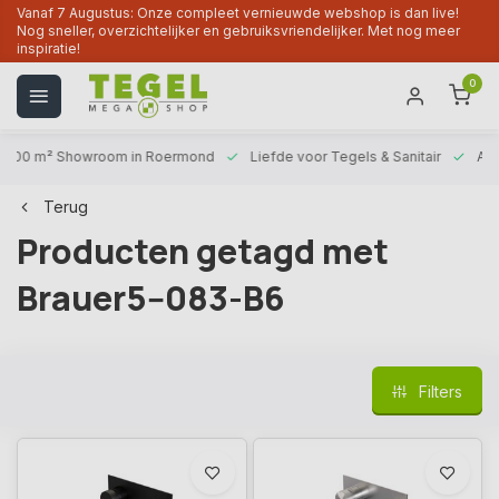
Vanaf 7 Augustus: Onze compleet vernieuwde webshop is dan live!
Nog sneller, overzichtelijker en gebruiksvriendelijker. Met nog meer
inspiratie!
0
1000 m² Showroom
in Roermond
Liefde voor
Tegels & Sanitair
Alt
Terug
Producten getagd met
Brauer5--083-B6
Filters