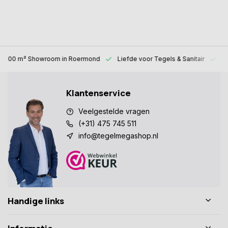
1000 m² Showroom
in Roermond
Liefde voor
Tegels & Sanitair
Al
Klantenservice
Veelgestelde vragen
(+31) 475 745 511
info@tegelmegashop.nl
Handige links