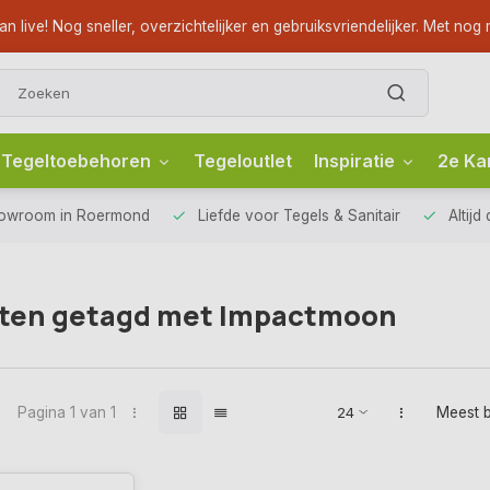
ve! Nog sneller, overzichtelijker en gebruiksvriendelijker. Met nog m
Tegeltoebehoren
Tegeloutlet
Inspiratie
2e Ka
howroom
in Roermond
Liefde voor
Tegels & Sanitair
Altijd
ten getagd met Impactmoon
Pagina 1 van 1
Meest 