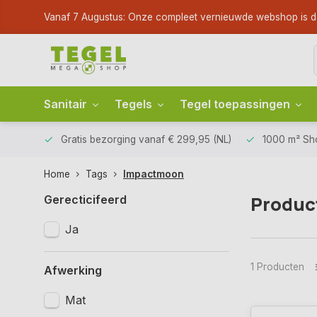
Vanaf 7 Augustus: Onze compleet vernieuwde webshop is dan li
Sanitair
Tegels
Tegel toepassingen
Gratis bezorging
vanaf € 299,95 (NL)
1000 m² S
Home
Tags
Impactmoon
Produc
Gerecticifeerd
Ja
1 Producten
Afwerking
Mat