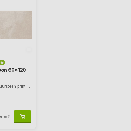
oon 60x120
teen print en looks
er m2