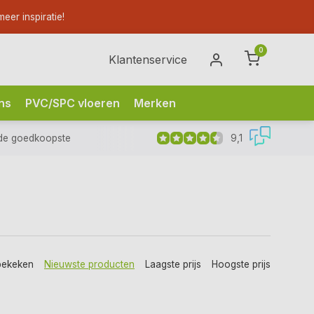
eer inspiratie!
0
Klantenservice
ns
PVC/SPC vloeren
Merken
9,1
de goedkoopste
bekeken
Nieuwste producten
Laagste prijs
Hoogste prijs