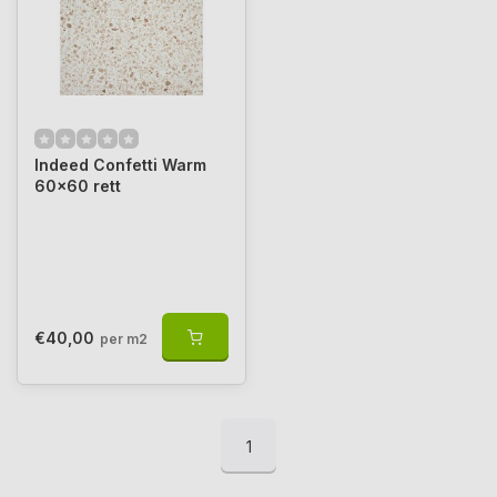
Indeed Confetti Warm
60x60 rett
€40,00
per m2
1