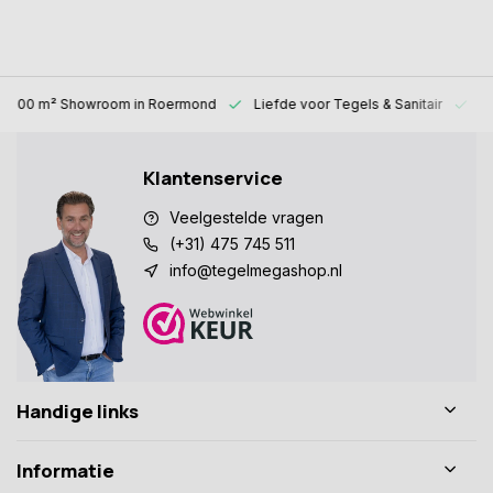
1000 m² Showroom
in Roermond
Liefde voor
Tegels & Sanitair
Al
Klantenservice
Veelgestelde vragen
(+31) 475 745 511
info@tegelmegashop.nl
Handige links
Informatie