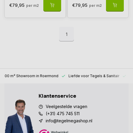
€79,95
€79,95
per m2
per m2
1
1000 m² Showroom
in Roermond
Liefde voor
Tegels & Sanitair
Al
Klantenservice
Veelgestelde vragen
(+31) 475 745 511
info@tegelmegashop.nl