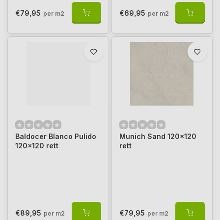
€79,95
€69,95
per m2
per m2
Baldocer Blanco Pulido
Munich Sand 120x120
120x120 rett
rett
€89,95
€79,95
per m2
per m2