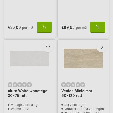
€35,00
€89,95
per m2
per m2
Alure White wandtegel
Venice Miele mat
30x75 rett
60x120 rett
Vintage uitstraling
Stijlvolle tegel
Warme kleur
Verschillende uitvoeringen
Invloeden van hout en steen