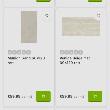
Munich Sand 60x120
Venice Beige mat
rett
60x120 rett
€59,95
€59,95
per m2
per m2