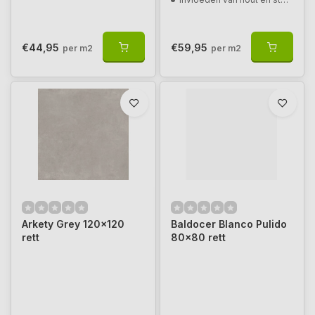
€44,95
€59,95
per m2
per m2
Arkety Grey 120x120
Baldocer Blanco Pulido
rett
80x80 rett