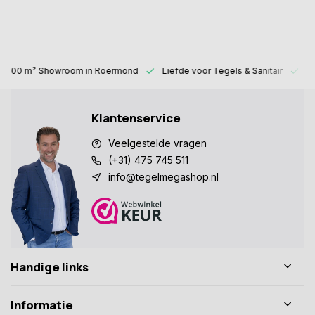
1000 m² Showroom
in Roermond
Liefde voor
Tegels & Sanitair
Al
Klantenservice
Veelgestelde vragen
(+31) 475 745 511
info@tegelmegashop.nl
Handige links
Informatie