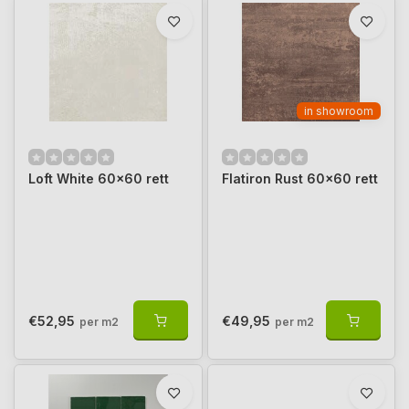
in showroom
Loft White 60x60 rett
Flatiron Rust 60x60 rett
€52,95
€49,95
per m2
per m2