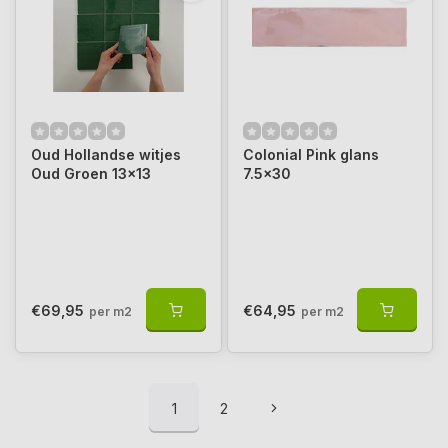
Oud Hollandse witjes
Colonial Pink glans
Oud Groen 13x13
7.5x30
€69,95
€64,95
per m2
per m2
1
2