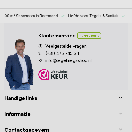
1000 m² Showroom
in Roermond
Liefde voor
Tegels & Sanitair
Al
Klantenservice
nu geopend
Veelgestelde vragen
(+31) 475 745 511
info@tegelmegashop.nl
Handige links
Informatie
Contactgegevens