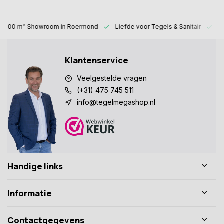
1000 m² Showroom
in Roermond
Liefde voor
Tegels & Sanitair
Al
Klantenservice
Veelgestelde vragen
(+31) 475 745 511
info@tegelmegashop.nl
Handige links
Informatie
Contactgegevens