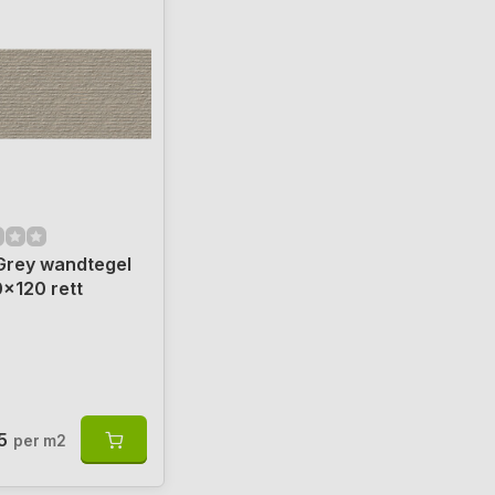
Grey wandtegel
x120 rett
5
per m2