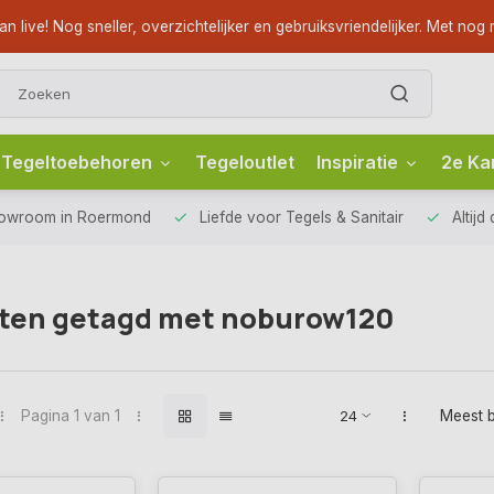
ve! Nog sneller, overzichtelijker en gebruiksvriendelijker. Met nog m
Tegeltoebehoren
Tegeloutlet
Inspiratie
2e Ka
howroom
in Roermond
Liefde voor
Tegels & Sanitair
Altijd
ten getagd met noburow120
Pagina 1 van 1
Meest 