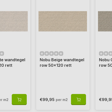
te wandtegel
Nobu Beige wandtegel
Nobu 
0 rett
row 50x120 rett
row 50
€99,95
€99,9
er m2
per m2