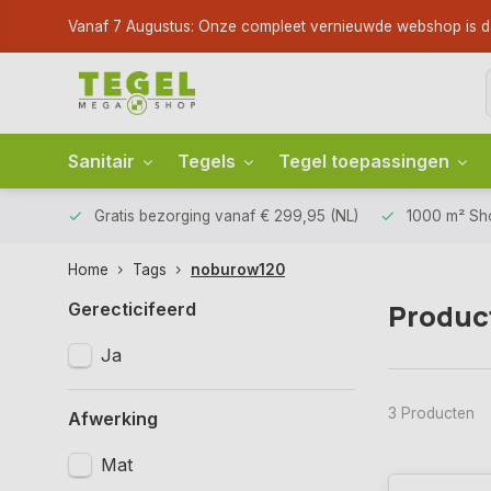
Vanaf 7 Augustus: Onze compleet vernieuwde webshop is dan li
Sanitair
Tegels
Tegel toepassingen
Gratis bezorging
vanaf € 299,95 (NL)
1000 m² S
Home
Tags
noburow120
Produc
Gerecticifeerd
Ja
3 Producten
Afwerking
Mat