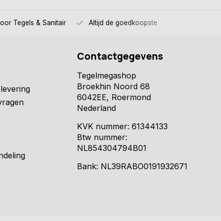
voor
Tegels & Sanitair
Altijd
de goedkoopste
Contactgegevens
Tegelmegashop
Broekhin Noord 68
levering
6042EE, Roermond
vragen
Nederland
KVK nummer: 61344133
Btw nummer:
NL854304794B01
ndeling
Bank: NL39RABO0191932671