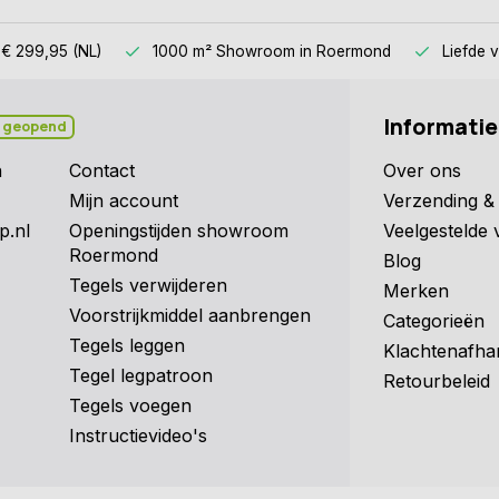
 € 299,95 (NL)
1000 m² Showroom
in Roermond
Liefde 
Informatie
 geopend
n
Contact
Over ons
Mijn account
Verzending & 
p.nl
Openingstijden showroom
Veelgestelde 
Roermond
Blog
Tegels verwijderen
Merken
Voorstrijkmiddel aanbrengen
Categorieën
Tegels leggen
Klachtenafha
Tegel legpatroon
Retourbeleid
Tegels voegen
Instructievideo's