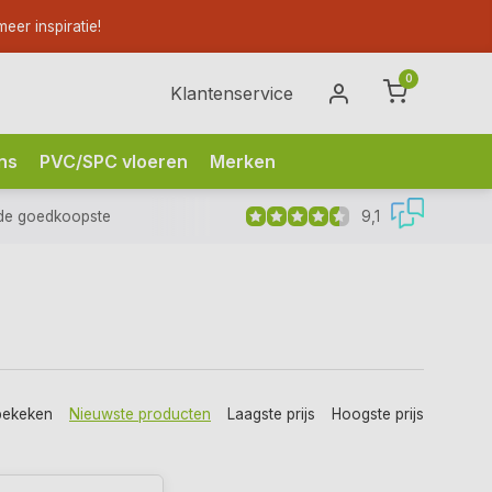
eer inspiratie!
0
Klantenservice
ns
PVC/SPC vloeren
Merken
9,1
de goedkoopste
bekeken
Nieuwste producten
Laagste prijs
Hoogste prijs