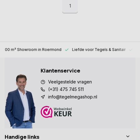
1
1000 m² Showroom
in Roermond
Liefde voor
Tegels & Sanitair
Al
Klantenservice
Veelgestelde vragen
(+31) 475 745 511
info@tegelmegashop.nl
Handige links