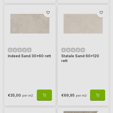
Indeed Sand 30x60 rett
Statale Sand 60x120
rett
€35,00
€69,95
per m2
per m2