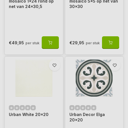
mosaico 1x24 rond op
mosaico 5x5 op net van
net van 24x30,5
30x30
€49,95
€29,95
per stuk
per stuk
Urban White 20x20
Urban Decor Elga
20x20