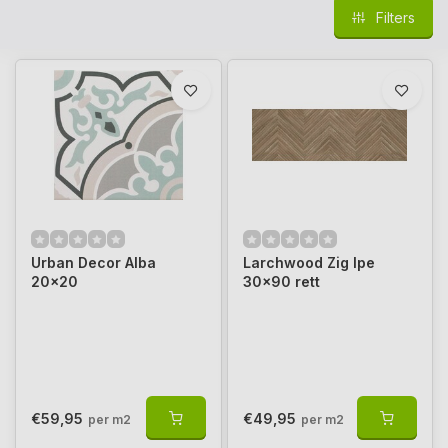
Filters
Urban Decor Alba
Larchwood Zig Ipe
20x20
30x90 rett
€59,95
€49,95
per m2
per m2