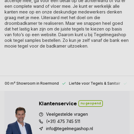
accentje mee, ga voor een detail op de achterwand of vul er
een complete wand of vloer mee. Je kunt er werkelijk alle
kanten mee op en onze deskundige medewerkers denken
graag met je mee. Uiteraard met het doel om die
droombadkamer te realiseren. Maar we snappen heel goed
dat het lastig kan zijn om de juiste tegels te kiezen op basis
van foto’s op een website. Daarom kunt u bij Tegelmegashop
ook tegel samples bestellen. Zo kun je zelf vanaf de bank een
mooie tegel voor de badkamer uitzoeken.
1000 m² Showroom
in Roermond
Liefde voor
Tegels & Sanitair
Al
Klantenservice
nu geopend
Veelgestelde vragen
(+31) 475 745 511
info@tegelmegashop.nl