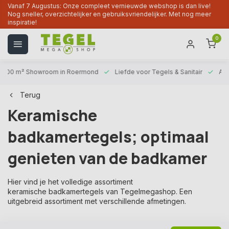
Vanaf 7 Augustus: Onze compleet vernieuwde webshop is dan live!
Nog sneller, overzichtelijker en gebruiksvriendelijker. Met nog meer
inspiratie!
0
1000 m² Showroom
in Roermond
Liefde voor
Tegels & Sanitair
Alt
Terug
Keramische
badkamertegels; optimaal
genieten van de badkamer
Hier vind je het volledige assortiment
keramische badkamertegels van Tegelmegashop. Een
uitgebreid assortiment met verschillende afmetingen.