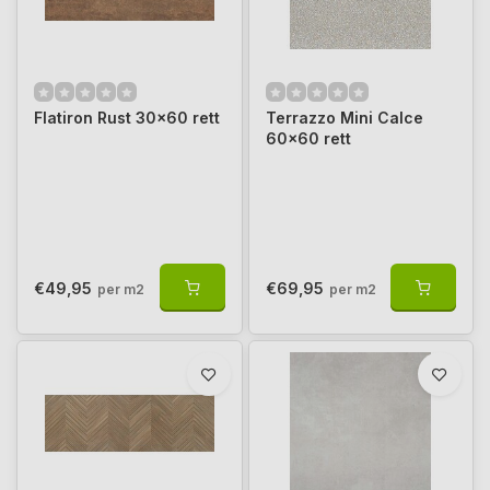
Flatiron Rust 30x60 rett
Terrazzo Mini Calce
60x60 rett
€49,95
€69,95
per m2
per m2