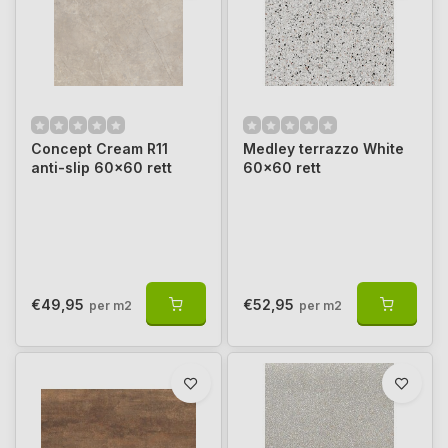
Concept Cream R11
Medley terrazzo White
anti-slip 60x60 rett
60x60 rett
€49,95
€52,95
per m2
per m2