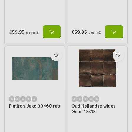
€59,95
€59,95
per m2
per m2
Flatiron Jeko 30x60 rett
Oud Hollandse witjes
Goud 13x13