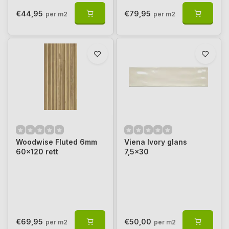
€44,95
€79,95
per m2
per m2
Woodwise Fluted 6mm
Viena Ivory glans
60x120 rett
7,5x30
€69,95
€50,00
per m2
per m2