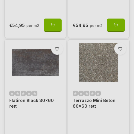
€54,95
€54,95
per m2
per m2
Flatiron Black 30x60
Terrazzo Mini Beton
rett
60x60 rett