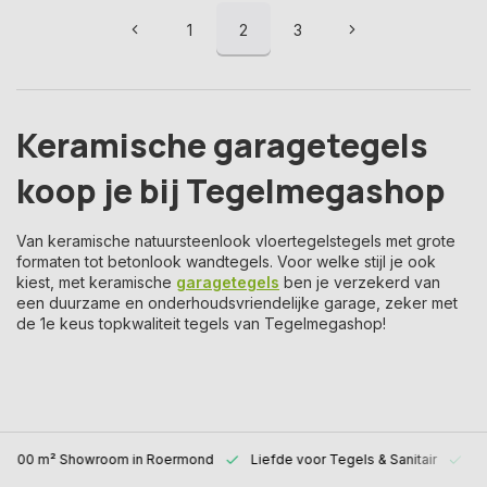
1
2
3
Keramische garagetegels
koop je bij Tegelmegashop
Van keramische natuursteenlook vloertegelstegels met grote
formaten tot betonlook wandtegels. Voor welke stijl je ook
kiest, met keramische
garagetegels
ben je verzekerd van
een duurzame en onderhoudsvriendelijke garage, zeker met
de 1e keus topkwaliteit tegels van Tegelmegashop!
1000 m² Showroom
in Roermond
Liefde voor
Tegels & Sanitair
Al