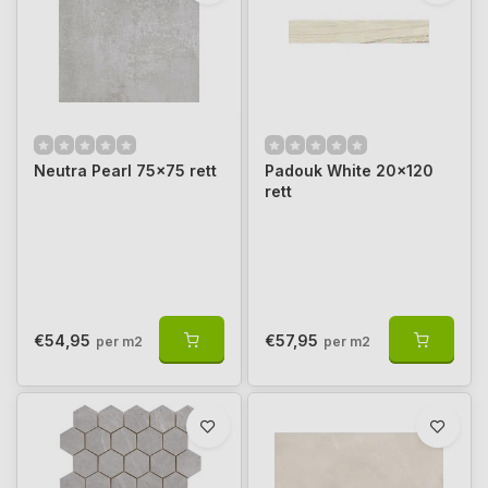
Neutra Pearl 75x75 rett
Padouk White 20x120
rett
€54,95
€57,95
per m2
per m2