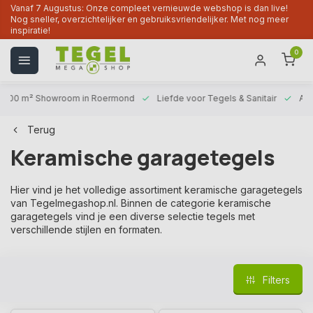
Vanaf 7 Augustus: Onze compleet vernieuwde webshop is dan live!
Nog sneller, overzichtelijker en gebruiksvriendelijker. Met nog meer
inspiratie!
0
1000 m² Showroom
in Roermond
Liefde voor
Tegels & Sanitair
Alt
Terug
Keramische garagetegels
Hier vind je het volledige assortiment keramische garagetegels
van Tegelmegashop.nl. Binnen de categorie keramische
garagetegels vind je een diverse selectie tegels met
verschillende stijlen en formaten.
Filters