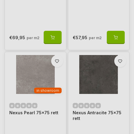
€69,95
€57,95
per m2
per m2
in showroom
Nexus Pearl 75x75 rett
Nexus Antracite 75x75
rett