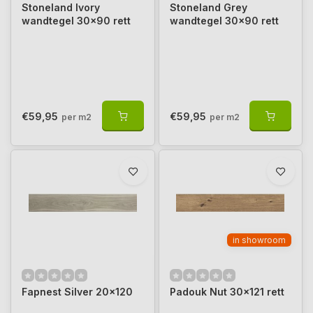
Stoneland Ivory
Stoneland Grey
wandtegel 30x90 rett
wandtegel 30x90 rett
€59,95
€59,95
per m2
per m2
in showroom
Fapnest Silver 20x120
Padouk Nut 30x121 rett