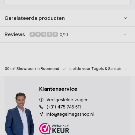
Gerelateerde producten
Reviews
0/10
1000 m² Showroom
in Roermond
Liefde voor
Tegels & Sanitair
Al
Klantenservice
Veelgestelde vragen
(+31) 475 745 511
info@tegelmegashop.nl