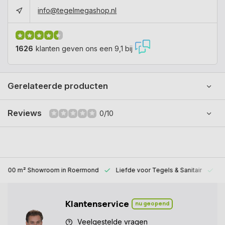
info@tegelmegashop.nl
1626
klanten geven ons een 9,1 bij
Gerelateerde producten
Reviews
0/10
1000 m² Showroom
in Roermond
Liefde voor
Tegels & Sanitair
Al
Klantenservice
nu geopend
Veelgestelde vragen