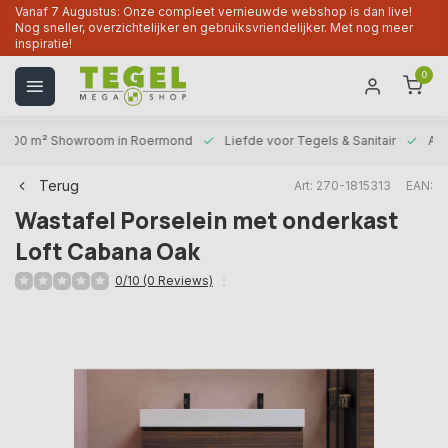
Vanaf 7 Augustus: Onze compleet vernieuwde webshop is dan live!
Nog sneller, overzichtelijker en gebruiksvriendelijker. Met nog meer
inspiratie!
0
1000 m² Showroom
in Roermond
Liefde voor
Tegels & Sanitair
Alt
Terug
Art: 270-1815313
EAN:
Wastafel Porselein met onderkast
Loft Cabana Oak
0/10 (0 Reviews)