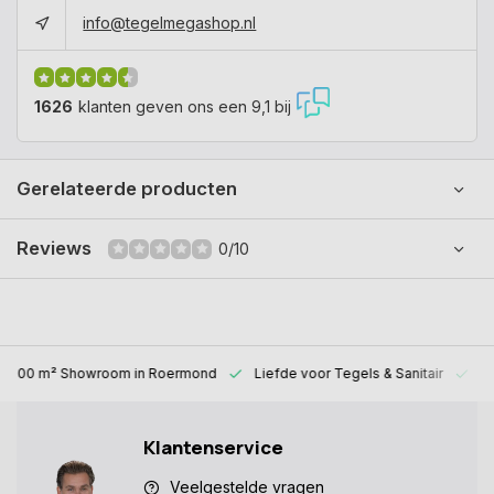
info@tegelmegashop.nl
1626
klanten geven ons een 9,1 bij
Gerelateerde producten
Reviews
0/10
1000 m² Showroom
in Roermond
Liefde voor
Tegels & Sanitair
Al
Klantenservice
Veelgestelde vragen