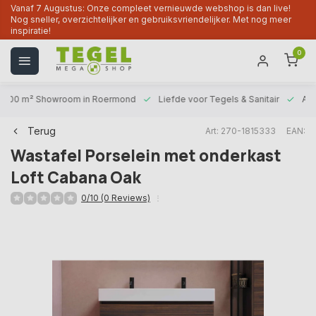
Vanaf 7 Augustus: Onze compleet vernieuwde webshop is dan live!
Nog sneller, overzichtelijker en gebruiksvriendelijker. Met nog meer
inspiratie!
0
1000 m² Showroom
in Roermond
Liefde voor
Tegels & Sanitair
Alt
Terug
Art: 270-1815333
EAN:
Wastafel Porselein met onderkast
Loft Cabana Oak
0/10 (0 Reviews)