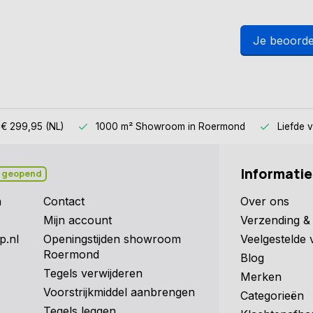
Je beoorde
 € 299,95 (NL)
1000 m² Showroom
in Roermond
Liefde 
Informatie
 geopend
n
Contact
Over ons
Mijn account
Verzending & 
p.nl
Openingstijden showroom
Veelgestelde 
Roermond
Blog
Tegels verwijderen
Merken
Voorstrijkmiddel aanbrengen
Categorieën
Tegels leggen