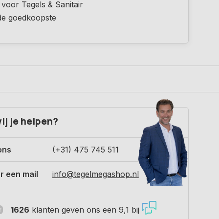
 voor Tegels & Sanitair
 de goedkoopste
ij je helpen?
ons
(+31) 475 745 511
r een mail
info@tegelmegashop.nl
1626
klanten geven ons een 9,1 bij