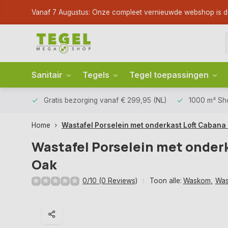
Vanaf 7 Augustus: Onze compleet vernieuwde webshop is dan li
Sanitair
Tegels
Tegel toepassingen
Gratis bezorging
vanaf € 299,95 (NL)
1000 m² S
Home
Wastafel Porselein met onderkast Loft Cabana
Wastafel Porselein met onder
Oak
0/10 (0 Reviews)
Toon alle:
Waskom
,
Was