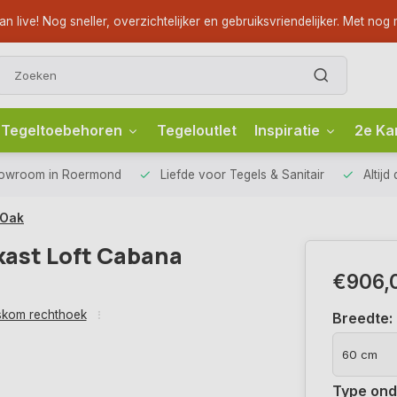
ve! Nog sneller, overzichtelijker en gebruiksvriendelijker. Met nog m
Tegeltoebehoren
Tegeloutlet
Inspiratie
2e Ka
howroom
in Roermond
Liefde voor
Tegels & Sanitair
Altijd
 Oak
kast Loft Cabana
€906,
kom rechthoek
Breedte:
Type ond