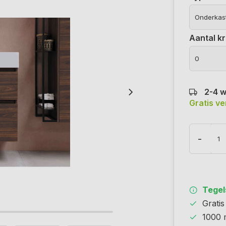
Aantal k
2-4 
Gratis v
-
Tegels
Grati
1000 